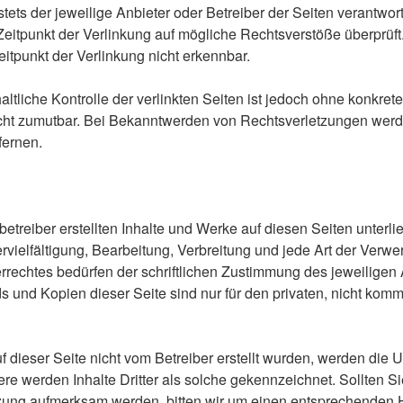
 stets der jeweilige Anbieter oder Betreiber der Seiten verantwort
eitpunkt der Verlinkung auf mögliche Rechtsverstöße überprüft
itpunkt der Verlinkung nicht erkennbar.
ltliche Kontrolle der verlinkten Seiten ist jedoch ohne konkret
cht zumutbar. Bei Bekanntwerden von Rechtsverletzungen werde
fernen.
betreiber erstellten Inhalte und Werke auf diesen Seiten unter
rvielfältigung, Bearbeitung, Verbreitung und jede Art der Verw
rechtes bedürfen der schriftlichen Zustimmung des jeweiligen 
s und Kopien dieser Seite sind nur für den privaten, nicht kom
uf dieser Seite nicht vom Betreiber erstellt wurden, werden die U
re werden Inhalte Dritter als solche gekennzeichnet. Sollten Si
zung aufmerksam werden, bitten wir um einen entsprechenden 