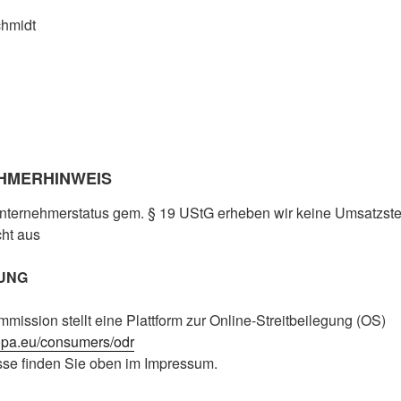
hmidt
HMERHINWEIS
nternehmerstatus gem. § 19 UStG erheben wir keine Umsatzst
cht aus
UNG
ission stellt eine Plattform zur Online-Streitbeilegung (OS)
ropa.eu/consumers/odr
se finden Sie oben im Impressum.