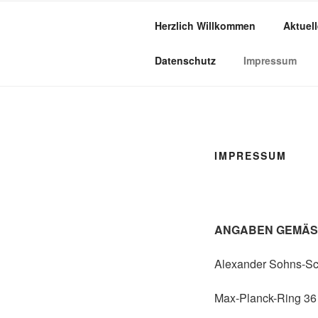
Herzlich Willkommen
Aktuel
TAUBERHÖ
handgemachtes aus Holz – so in
Datenschutz
Impressum
IMPRESSUM
ANGABEN GEMÄSS
Alexander Sohns-Sc
Max-Planck-Ring 36