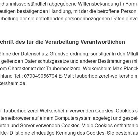
und unmissverständlich abgegebene Willensbekundung in Form 
eutigen bestätigenden Handlung, mit der die betroffene Person 
rarbeitung der sie betreffenden personenbezogenen Daten einver
hrift des für die Verarbeitung Verantwortlichen
Sinne der Datenschutz-Grundverordnung, sonstiger in den Mitgl
 geltenden Datenschutzgesetze und anderer Bestimmungen mi
em Charakter ist die:
Tauberhoelzerei Weikersheim
Max-Planc
chland
Tel.: 079349956794
E-Mail: tauberhoelzerei-weikersh
kersheim.de
der Tauberhoelzerei Weikersheim verwenden Cookies. Cookies si
nternetbrowser auf einem Computersystem abgelegt und gespei
seiten und Server verwenden Cookies. Viele Cookies enthalten 
kie-ID ist eine eindeutige Kennung des Cookies. Sie besteht au