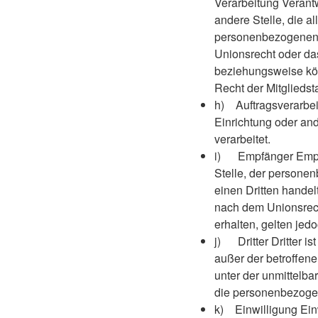
Verarbeitung Verantw
andere Stelle, die a
personenbezogenen D
Unionsrecht oder da
beziehungsweise kö
Recht der Mitglieds
h) Auftragsverarbeit
Einrichtung oder an
verarbeitet.
i) Empfänger Empfän
Stelle, der persone
einen Dritten hande
nach dem Unionsrec
erhalten, gelten jed
j) Dritter Dritter is
außer der betroffen
unter der unmittelba
die personenbezogen
k) Einwilligung Einw