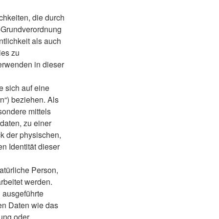
chkeiten, die durch
z-Grundverordnung
tlichkeit als auch
ies zu
erwenden in dieser
 sich auf eine
on“) beziehen. Als
esondere mittels
aten, zu einer
k der physischen,
n Identität dieser
natürliche Person,
rbeitet werden.
n ausgeführte
en Daten wie das
sung oder