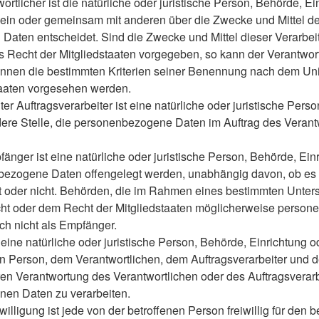
ortlicher ist die natürliche oder juristische Person, Behörde, Ei
llein oder gemeinsam mit anderen über die Zwecke und Mittel d
aten entscheidet. Sind die Zwecke und Mittel dieser Verarbei
s Recht der Mitgliedstaaten vorgegeben, so kann der Verantwor
nnen die bestimmten Kriterien seiner Benennung nach dem Un
taaten vorgesehen werden.
er Auftragsverarbeiter ist eine natürliche oder juristische Pers
dere Stelle, die personenbezogene Daten im Auftrag des Verant
ger ist eine natürliche oder juristische Person, Behörde, Ein
nbezogene Daten offengelegt werden, unabhängig davon, ob es s
lt oder nicht. Behörden, die im Rahmen eines bestimmten Unte
ht oder dem Recht der Mitgliedstaaten möglicherweise perso
och nicht als Empfänger.
t eine natürliche oder juristische Person, Behörde, Einrichtung 
en Person, dem Verantwortlichen, dem Auftragsverarbeiter und 
ren Verantwortung des Verantwortlichen oder des Auftragsverarb
en Daten zu verarbeiten.
illigung ist jede von der betroffenen Person freiwillig für den b