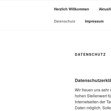
Herzlich Willkommen
Aktuel
TAUBERHÖ
handgemachtes aus Holz – so in
Datenschutz
Impressum
DATENSCHUTZ
Datenschutzerkl
Wir freuen uns sehr
hohen Stellenwert f
Internetseiten der 
Daten möglich. Sofe