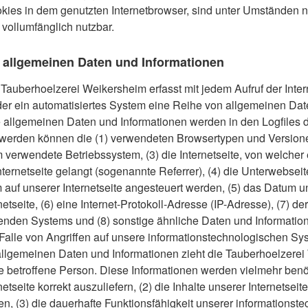
kies in dem genutzten Internetbrowser, sind unter Umständen ni
 vollumfänglich nutzbar.
 allgemeinen Daten und Informationen
r Tauberhoelzerei Weikersheim erfasst mit jedem Aufruf der Inter
der ein automatisiertes System eine Reihe von allgemeinen Da
e allgemeinen Daten und Informationen werden in den Logfiles 
t werden können die (1) verwendeten Browsertypen und Version
verwendete Betriebssystem, (3) die Internetseite, von welcher
ternetseite gelangt (sogenannte Referrer), (4) die Unterwebsei
auf unserer Internetseite angesteuert werden, (5) das Datum u
rnetseite, (6) eine Internet-Protokoll-Adresse (IP-Adresse), (7) de
enden Systems und (8) sonstige ähnliche Daten und Information
alle von Angriffen auf unsere informationstechnologischen S
allgemeinen Daten und Informationen zieht die Tauberhoelzere
 betroffene Person. Diese Informationen werden vielmehr benöt
netseite korrekt auszuliefern, (2) die Inhalte unserer Internetse
ren, (3) die dauerhafte Funktionsfähigkeit unserer informationst