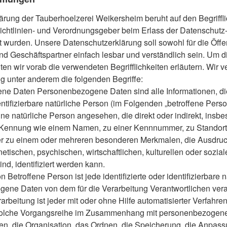
rung der Tauberhoelzerei Weikersheim beruht auf den Begriffli
chtlinien- und Verordnungsgeber beim Erlass der Datenschut
wurden. Unsere Datenschutzerklärung soll sowohl für die Öffen
d Geschäftspartner einfach lesbar und verständlich sein. Um d
en wir vorab die verwendeten Begrifflichkeiten erläutern.
Wir v
g unter anderem die folgenden Begriffe:
 Daten Personenbezogene Daten sind alle Informationen, die
dentifizierbare natürliche Person (im Folgenden „betroffene Pers
eine natürliche Person angesehen, die direkt oder indirekt, insb
Kennung wie einem Namen, zu einer Kennnummer, zu Standortd
r zu einem oder mehreren besonderen Merkmalen, die Ausdruc
tischen, psychischen, wirtschaftlichen, kulturellen oder soziale
nd, identifiziert werden kann.
Betroffene Person ist jede identifizierte oder identifizierbare 
ene Daten von dem für die Verarbeitung Verantwortlichen vera
rbeitung ist jeder mit oder ohne Hilfe automatisierter Verfahre
solche Vorgangsreihe im Zusammenhang mit personenbezogen
en, die Organisation, das Ordnen, die Speicherung, die Anpas