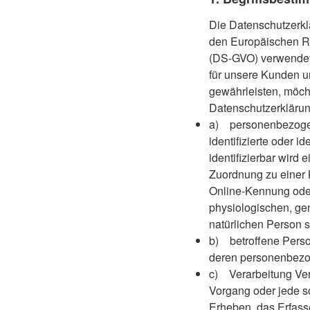
Die Datenschutzerklä
den Europäischen Ri
(DS-GVO) verwendet 
für unsere Kunden un
gewährleisten, möcht
Datenschutzerklärun
a) personenbezogene
identifizierte oder i
identifizierbar wird 
Zuordnung zu einer 
Online-Kennung ode
physiologischen, gene
natürlichen Person si
b) betroffene Person 
deren personenbezog
c) Verarbeitung Vera
Vorgang oder jede 
Erheben, das Erfass