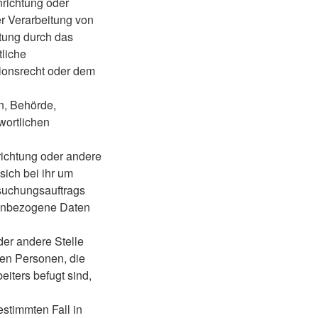
nrichtung oder
er Verarbeitung von
tung durch das
tliche
ionsrecht oder dem
on, Behörde,
wortlichen
richtung oder andere
ich bei ihr um
rsuchungsauftrags
nenbezogene Daten
oder andere Stelle
den Personen, die
eiters befugt sind,
estimmten Fall in