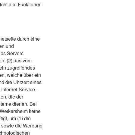
cht alle Funktionen
netseite durch eine
ten und
des Servers
en, (2) das vom
 ein zugreifendes
ten, welche über ein
nd die Uhrzeit eines
r Internet-Service-
en, die der
ysteme dienen.
Bei
i Weikersheim keine
igt, um (1) die
ite sowie die Werbung
echnologischen