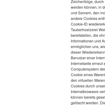
Zeichenfolge, durch
werden können, in d
und Servern, den ind
andere Cookies entha
Cookie-ID wiedererka
Tauberhoelzerei Weik
bereitstellen, die o
Informationen und A
ermöglichen uns, wi
dieser Wiedererkennu
Benutzer einer Inter
Internetseite erneut
Computersystem des 
Cookie eines Warenk
den virtuellen Waren
Cookies durch unsere
Internetbrowsers ve
können bereits gese
gelöscht werden. Die