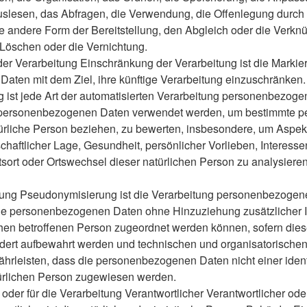
slesen, das Abfragen, die Verwendung, die Offenlegung durch 
e andere Form der Bereitstellung, den Abgleich oder die Verknü
Löschen oder die Vernichtung.
r Verarbeitung Einschränkung der Verarbeitung ist die Markie
aten mit dem Ziel, ihre künftige Verarbeitung einzuschränken.
ng ist jede Art der automatisierten Verarbeitung personenbezoge
 personenbezogenen Daten verwendet werden, um bestimmte pe
atürliche Person beziehen, zu bewerten, insbesondere, um Aspek
schaftlicher Lage, Gesundheit, persönlicher Vorlieben, Interesse
tsort oder Ortswechsel dieser natürlichen Person zu analysiere
ng Pseudonymisierung ist die Verarbeitung personenbezogener
ie personenbezogenen Daten ohne Hinzuziehung zusätzlicher I
chen betroffenen Person zugeordnet werden können, sofern dies
ndert aufbewahrt werden und technischen und organisatorisc
ährleisten, dass die personenbezogenen Daten nicht einer identi
atürlichen Person zugewiesen werden.
oder für die Verarbeitung Verantwortlicher Verantwortlicher oder