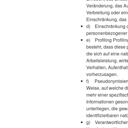
Veränderung, das Au
Verbreitung oder ein
Einschränkung, das 
d) Einschränkung de
personenbezogener D
e) Profiling Profili
besteht, dass diese
die sich auf eine n
Arbeitsleistung, wirt
Verhalten, Aufenthal
vorherzusagen.
f) Pseudonymisieru
Weise, auf welche d
mehr einer spezifis
Informationen geso
unterliegen, die gew
identifizierbaren n
g) Verantwortlicher 