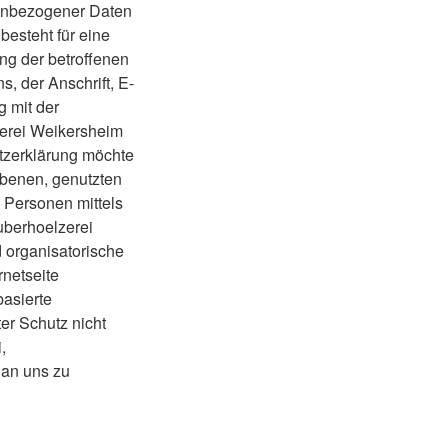
nenbezogener Daten
besteht für eine
ung der betroffenen
 der Anschrift, E-
g mit der
zerei Weikersheim
tzerklärung möchte
obenen, genutzten
 Personen mittels
uberhoelzerei
d organisatorische
netseite
asierte
er Schutz nicht
,
 an uns zu