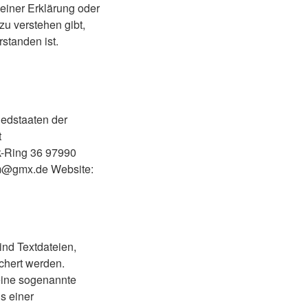
einer Erklärung oder
zu verstehen gibt,
standen ist.
iedstaaten der
t
k-Ring 36
97990
eim@gmx.de
Website:
nd Textdateien,
chert werden.
eine sogenannte
s einer