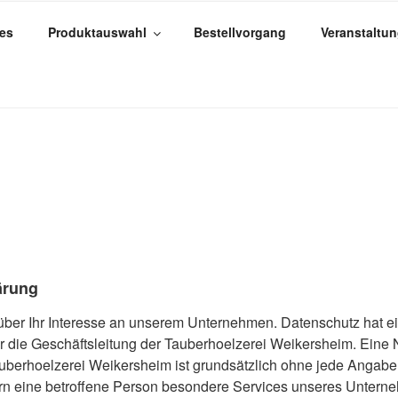
les
Produktauswahl
Bestellvorgang
Veranstaltu
LZEREI WEIKERSHEIM
dividuell wie die Natur
ärung
 über Ihr Interesse an unserem Unternehmen. Datenschutz hat 
ür die Geschäftsleitung der Tauberhoelzerei Weikersheim. Eine
Tauberhoelzerei Weikersheim ist grundsätzlich ohne jede Anga
rn eine betroffene Person besondere Services unseres Untern