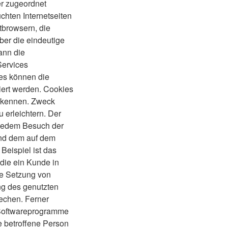
er zugeordnet
hten Internetseiten
tbrowsern, die
ber die eindeutige
ann die
Services
ies können die
iert werden. Cookies
erkennen. Zweck
 erleichtern. Der
i jedem Besuch der
 und dem auf dem
eispiel ist das
die ein Kunde in
ie Setzung von
ung des genutzten
echen. Ferner
e Softwareprogramme
ie betroffene Person