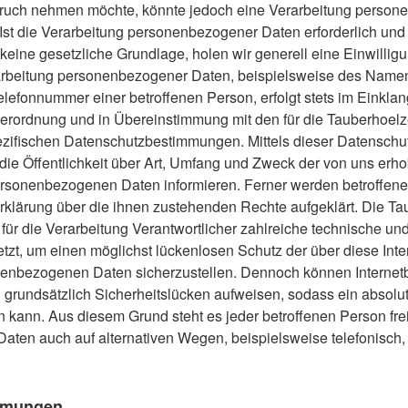
spruch nehmen möchte, könnte jedoch eine Verarbeitung perso
 Ist die Verarbeitung personenbezogener Daten erforderlich und 
keine gesetzliche Grundlage, holen wir generell eine Einwillig
rbeitung personenbezogener Daten, beispielsweise des Namens,
lefonnummer einer betroffenen Person, erfolgt stets im Einklan
rordnung und in Übereinstimmung mit den für die Tauberhoel
zifischen Datenschutzbestimmungen. Mittels dieser Datenschu
ie Öffentlichkeit über Art, Umfang und Zweck der von uns erh
ersonenbezogenen Daten informieren. Ferner werden betroffene
rklärung über die ihnen zustehenden Rechte aufgeklärt.
Die Ta
für die Verarbeitung Verantwortlicher zahlreiche technische un
, um einen möglichst lückenlosen Schutz der über diese Inter
nenbezogenen Daten sicherzustellen. Dennoch können Internetb
grundsätzlich Sicherheitslücken aufweisen, sodass ein absolut
 kann. Aus diesem Grund steht es jeder betroffenen Person frei
ten auch auf alternativen Wegen, beispielsweise telefonisch,
immungen