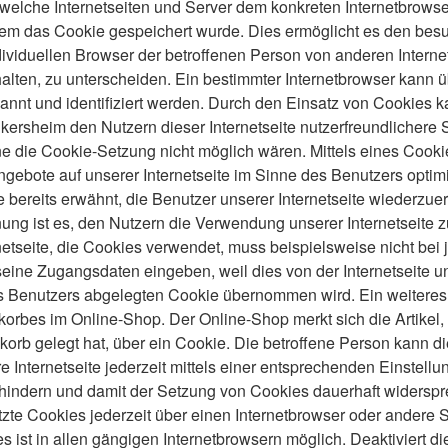
 welche Internetseiten und Server dem konkreten Internetbrows
em das Cookie gespeichert wurde. Dies ermöglicht es den besuc
ividuellen Browser der betroffenen Person von anderen Interne
lten, zu unterscheiden. Ein bestimmter Internetbrowser kann ü
nnt und identifiziert werden.
Durch den Einsatz von Cookies k
ersheim den Nutzern dieser Internetseite nutzerfreundlichere 
hne die Cookie-Setzung nicht möglich wären.
Mittels eines Cook
ngebote auf unserer Internetseite im Sinne des Benutzers optim
e bereits erwähnt, die Benutzer unserer Internetseite wiederzu
ng ist es, den Nutzern die Verwendung unserer Internetseite zu
netseite, die Cookies verwendet, muss beispielsweise nicht be
 seine Zugangsdaten eingeben, weil dies von der Internetseite
Benutzers abgelegten Cookie übernommen wird. Ein weiteres B
orbes im Online-Shop. Der Online-Shop merkt sich die Artikel, 
korb gelegt hat, über ein Cookie.
Die betroffene Person kann d
 Internetseite jederzeit mittels einer entsprechenden Einstell
rhindern und damit der Setzung von Cookies dauerhaft widerspr
tzte Cookies jederzeit über einen Internetbrowser oder ander
s ist in allen gängigen Internetbrowsern möglich. Deaktiviert d